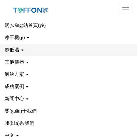
上
立式工業(yè)冰箱
海
網(wǎng)站首頁(yè)
拓
網(wǎng)站首頁(yè)
超低溫
立式工業(yè)冰箱
紛
凍干機(jī)
機
(jī)
超低溫
定制超低溫冰箱、定做超低溫冰箱、超低溫
械
其他儀器
設
冰箱哪種品牌好
(shè)
解決方案
備
成功案例
有
小
中
大
限
新聞中心
公
型號
司
關(guān)于我們
(hào)
TF-B80-250LAF
TF-B80-500LAF
TF-B80-1000LAF
TF-B80-
聯(lián)系我們
參數(shù)
容積
250L
500L
1000L
2000L
中文