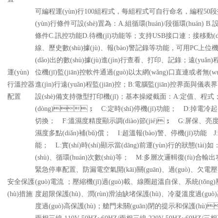
可編程運(yùn)行100組程式，每組程式可自行命名，編程5
(yùn)行條件可設(shè)置為：A.組循環(huán)/段循環(huán) B.設(
條件C.訊控功能D.待機(jī)功能等；支持USB接口連：接移動(d
線、歷史數(shù)據(jù)、報(bào)警記錄等功能，可用PC上位機
(dǎo)出的數(shù)據(jù)進(jìn)行查看、打印、記錄；遠(y
運(yùn)
位機(jī)監(jiān)控軟件通過(guò)以太網(wǎng)口直連或者無(
行溫控器
進(jìn)行遠(yuǎn)程監(jiān)控；B:電腦監(jiān)控
配置
設(shè)備支持微型打印機(jī)；基本操縱截面：A:定值、程式
(dòng)； C:定時(shí)停機(jī)功能； D:掉電冷起
切換； F:溫濕度精度顯示調(diào)節(jié)； G:屏保、亮度可調
濕度多點(diǎn)補(bǔ)償； I:超溫報(bào)警、停機(jī)
能； L:實(shí)時(shí)顯示當(dāng)前運(yùn)行的狀態(tài)
(shù)、循環(huán)次數(shù)等； M:多層次邏輯復(fù)
緊急停車配置、防漏電空氣開(kāi)關(guān)、過(guò)、欠電
安全保護
(guò)電流 ；壓縮機(jī)過(guò)載、線圈超溫自保、系統
(hù)措施
度超限保護(hù)、潤(rùn)滑油缺堵保護(hù)、冷凝溫度過(gu
度過(guò)高保護(hù)；艙門未關(guān)閉的提示和保護(hù