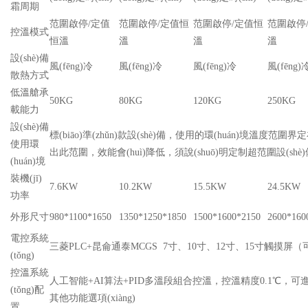
霜周期
范圍啟停/定值
范圍啟停/定值恒
范圍啟停/定值恒
范圍啟停
控溫模式
恒溫
溫
溫
溫
設(shè)備
風(fēng)冷
風(fēng)冷
風(fēng)冷
風(fēng
散熱方式
低溫艙承
50KG
80KG
120KG
250KG
載能力
設(shè)備
標(biāo)準(zhǔn)款設(shè)備，使用的環(huán)境溫度范圍界定在
使用環
出此范圍，效能會(huì)降低，須說(shuō)明定制超范圍設(shè
(huán)境
裝機(jī)
7.6KW
10.2KW
15.5KW
24.5KW
功率
外形尺寸
980*1100*1650
1350*1250*1850
1500*1600*2150
2600*160
電控系統
三菱PLC+昆侖通泰MCGS 7寸、10寸、12寸、15寸觸摸
(tǒng)
控溫系統
人工智能+AI算法+PID多溫段組合控溫，控溫精度0.1℃，可進(jìn
(tǒng)配
其他功能選項(xiàng)
置