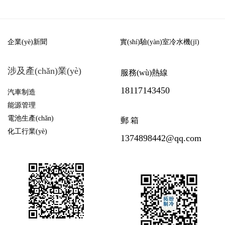
企業(yè)新聞
實(shí)驗(yàn)室冷水機(jī)
涉及產(chǎn)業(yè)
服務(wù)熱線
18117143450
汽車制造
能源管理
電池生產(chǎn)
郵 箱
化工行業(yè)
1374898442@qq.com