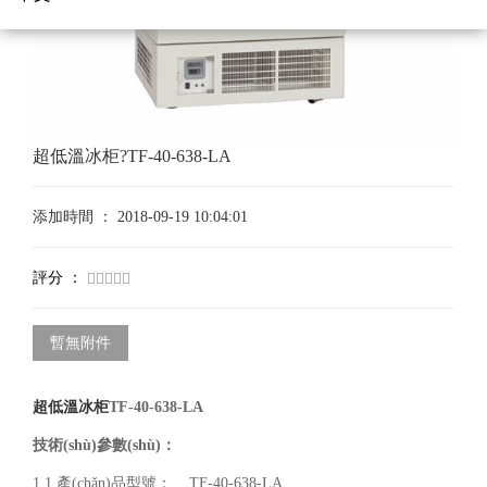
超低溫冰柜?TF-40-638-LA
添加時間
：
2018-09-19 10:04:01
評分
：
暫無附件
超低溫冰柜
TF-40-638-LA
技術(shù)參數(shù)：
1.1 產(chǎn)品型號： TF-40-638-LA