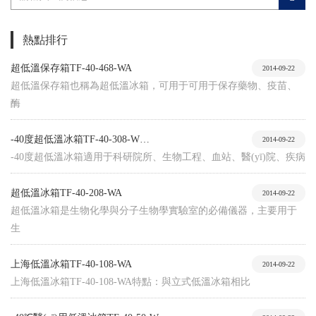
熱點排行
超低溫保存箱TF-40-468-WA
2014-09-22
超低溫保存箱也稱為超低溫冰箱，可用于可用于保存藥物、疫苗、
酶
-40度超低溫冰箱TF-40-308-W…
2014-09-22
-40度超低溫冰箱適用于科研院所、生物工程、血站、醫(yī)院、疾病
超低溫冰箱TF-40-208-WA
2014-09-22
超低溫冰箱是生物化學與分子生物學實驗室的必備儀器，主要用于
生
上海低溫冰箱TF-40-108-WA
2014-09-22
上海低溫冰箱TF-40-108-WA特點：與立式低溫冰箱相比