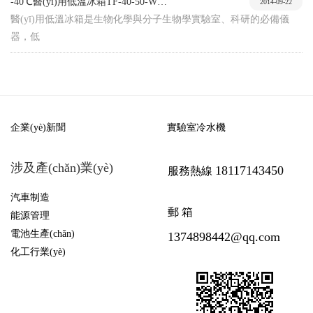
-40℃醫(yī)用低溫冰箱TF-40-50-W…
2014-09-22
醫(yī)用低溫冰箱是生物化學與分子生物學實驗室、科研的必備儀
器，低
企業(yè)新聞
實驗室冷水機
涉及產(chǎn)業(yè)
18117143450
服務熱線
汽車制造
郵 箱
能源管理
電池生產(chǎn)
1374898442@qq.com
化工行業(yè)