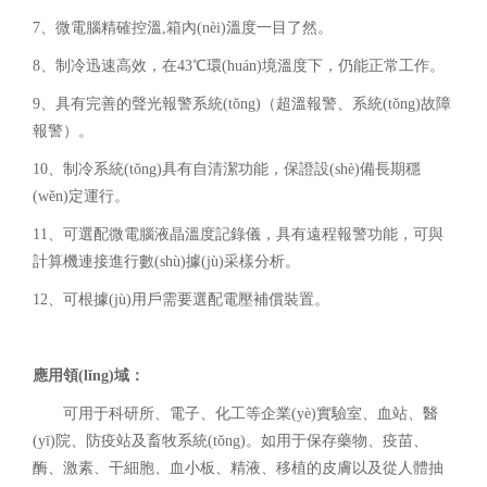
7、微電腦精確控溫,箱內(nèi)溫度一目了然。
8、制冷迅速高效，在43℃環(huán)境溫度下，仍能正常工作。
9、具有完善的聲光報警系統(tǒng)（超溫報警、系統(tǒng)故障
報警）。
10、制冷系統(tǒng)具有自清潔功能，保證設(shè)備長期穩
(wěn)定運行。
11、可選配微電腦液晶溫度記錄儀，具有遠程報警功能，可與
計算機連接進行數(shù)據(jù)采樣分析。
12、可根據(jù)用戶需要選配電壓補償裝置。
應用領(lǐng)域：
可用于科研所、電子、化工等企業(yè)實驗室、血站、醫
(yī)院、防疫站及畜牧系統(tǒng)。如用于保存藥物、疫苗、
酶、激素、干細胞、血小板、精液、移植的皮膚以及從人體抽